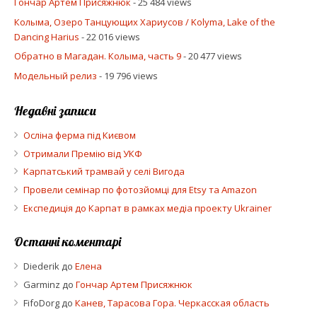
Гончар Артем Присяжнюк
- 25 484 views
Колыма, Озеро Танцующих Хариусов / Kolyma, Lake of the
Dancing Harius
- 22 016 views
Обратно в Магадан. Колыма, часть 9
- 20 477 views
Модельный релиз
- 19 796 views
Недавні записи
Осліна ферма під Києвом
Отримали Премію від УКФ
Карпатський трамвай у селі Вигода
Провели семінар по фотозйомці для Etsy та Amazon
Експедиція до Карпат в рамках медіа проекту Ukrainer
Останні коментарі
Diederik
до
Елена
Garminz
до
Гончар Артем Присяжнюк
FifoDorg
до
Канев, Тарасова Гора. Черкасская область