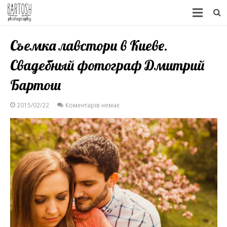
Съемка лавстори в Киеве.
Свадебный фотограф Дмитрий
Бартош
2015/02/22
Коментарів немає