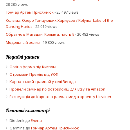
28 285 views
Гончар Артем Присяжнюк
- 25 497 views
Колыма, Озеро Танцующих Хариусов / Kolyma, Lake of the
Dancing Harius
- 22 019 views
Обратно в Магадан. Колыма, часть 9
- 20 482 views
Модельный релиз
- 19 800 views
Недавні записи
Осліна ферма під Києвом
Отримали Премію від УКФ
Карпатський трамвай у селі Вигода
Провели семінар по фотозйомці для Etsy та Amazon
Експедиція до Карпат в рамках медіа проекту Ukrainer
Останні коментарі
Diederik
до
Елена
Garminz
до
Гончар Артем Присяжнюк