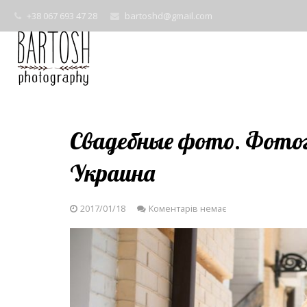
+38 067 693 47 28
bartoshd@gmail.com
Свадебные фото. Фот
Украина
2017/01/18
Коментарів немає