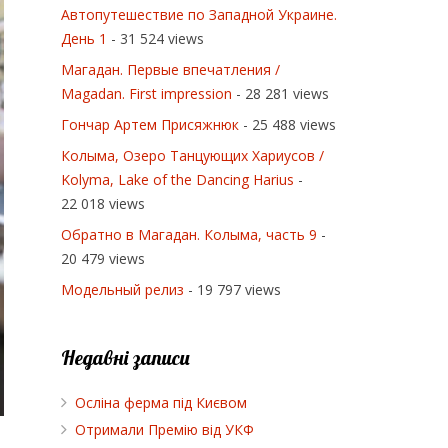
Автопутешествие по Западной Украине.
День 1
- 31 524 views
Магадан. Первые впечатления /
Magadan. First impression
- 28 281 views
Гончар Артем Присяжнюк
- 25 488 views
Колыма, Озеро Танцующих Хариусов /
Kolyma, Lake of the Dancing Harius
-
22 018 views
Обратно в Магадан. Колыма, часть 9
-
20 479 views
Модельный релиз
- 19 797 views
Недавні записи
Осліна ферма під Києвом
Отримали Премію від УКФ