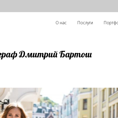
О нас
Послуги
Портфо
ограф Дмитрий Бартош