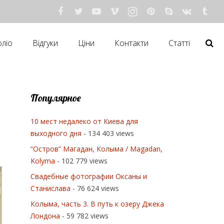
ліо
Відгуки
Ціни
Контакти
Статті
Популярное
10 мест недалеко от Киева для
выходного дня
- 134 403 views
“Остров” Магадан, Колыма / Magadan,
Kolyma
- 102 779 views
Свадебные фотографии Оксаны и
Станислава
- 76 624 views
Колыма, часть 3. В путь к озеру Джека
Лондона
- 59 782 views