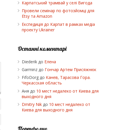
Карпатський трамвай у селі Вигода
Провели семінар по фотозйомці для
Etsy та Amazon
Експедиція до Карпат в рамках медіа
проекту Ukrainer
Останні коментарі
Diederik
до
Елена
Garminz
до
Гончар Артем Присяжнюк
FifoDorg
до
Канев, Тарасова Гора.
Черкасская область
Аня
до
10 мест недалеко от Киева для
выходного дня
Dmitry Nik
до
10 мест недалеко от
Киева для выходного дня
Портфолио